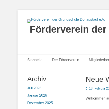
Förderverein der
Primäres Menü
Zum
Startseite
Der Förderverein
Mitgliederbe
Inhalt
springen
Archiv
Neue W
Juli 2026
Posted
18. Februar 2
on
Januar 2026
Willkommen au
Dezember 2025